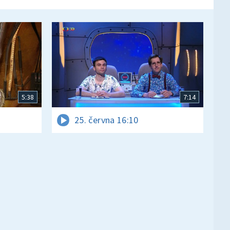
5:38
7:14
25. června 16:10