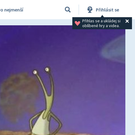
ro nejmenší
Přihlásit se
Přihlas se a ukládej si 
oblíbené hry a videa.