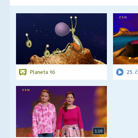
Planeta Yó
25. 
1:10