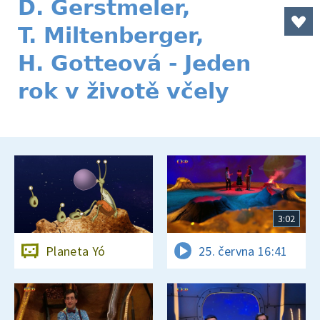
D. Gerstmeler,
T. Miltenberger,
H. Gotteová - Jeden
rok v životě včely
3:02
Planeta Yó
25. června 16:41