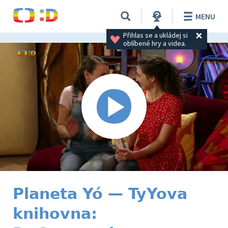
MENU
Přihlas se a ukládej si 
oblíbené hry a videa.
Planeta Yó — TyYova
knihovna: