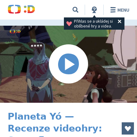
MENU
Přihlas se a ukládej si 
oblíbené hry a videa.
Planeta Yó —
Recenze videohry: