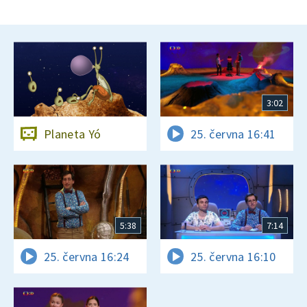
3:02
Planeta Yó
25. června 16:41
5:38
7:14
25. června 16:24
25. června 16:10