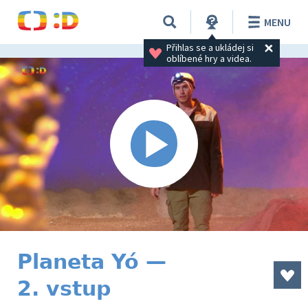
MENU
Přihlas se a ukládej si 
oblíbené hry a videa.
Planeta Yó —
2. vstup