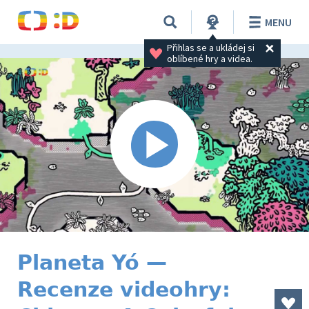
MENU
Přihlas se a ukládej si 
oblíbené hry a videa.
Planeta Yó —
Recenze videohry: