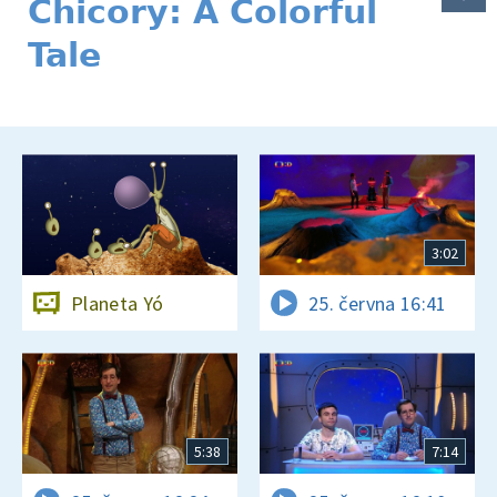
Chicory: A Colorful
Tale
3:02
Planeta Yó
25. června 16:41
5:38
7:14