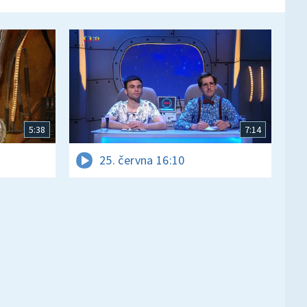
5:38
7:14
25. června 16:10