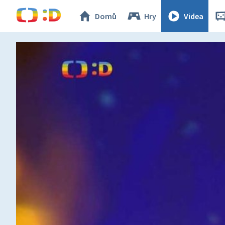
Domů
Hry
Videa