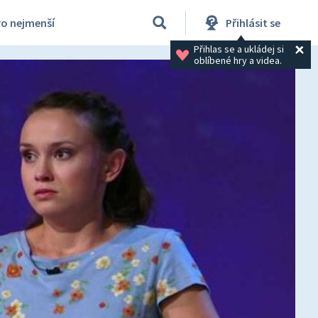
ro nejmenší
Přihlásit se
Přihlas se a ukládej si 
oblíbené hry a videa.