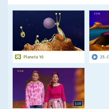
Planeta Yó
25. 
1:10