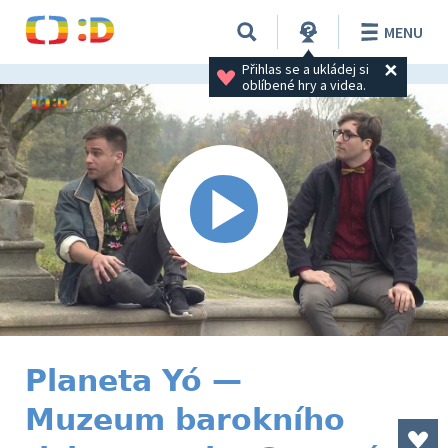
MENU
Přihlas se a ukládej si 
oblíbené hry a videa.
Planeta Yó —
Muzeum barokního