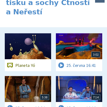
tisku a sochy Ctností
a Neřestí
3:02
Planeta Yó
25. června 16:41
5:38
7:14