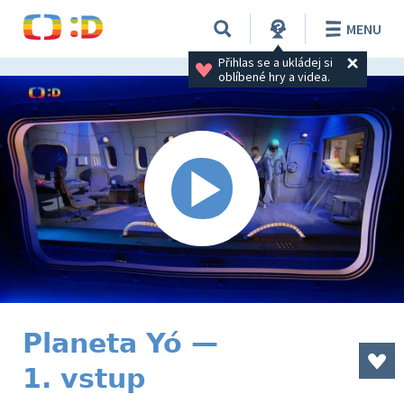
MENU
Přihlas se a ukládej si 
oblíbené hry a videa.
Planeta Yó —
1. vstup