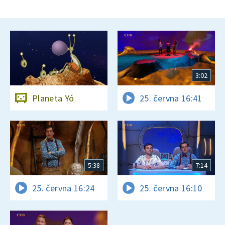
3:02
Planeta Yó
25. června 16:41
5:38
7:14
25. června 16:24
25. června 16:10