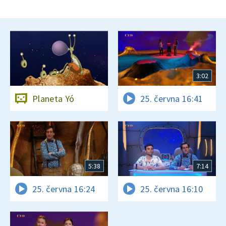
3:02
Planeta Yó
25. června 16:41
5:38
7:14
25. června 16:24
25. června 16:10