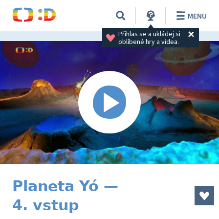
MENU
Přihlas se a ukládej si 
oblíbené hry a videa.
Planeta Yó —
4. vstup