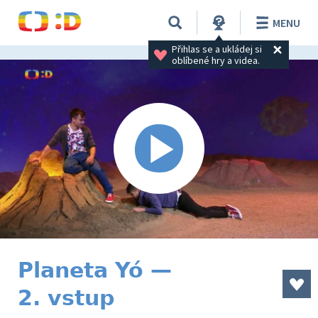
MENU
Přihlas se a ukládej si 
oblíbené hry a videa.
Planeta Yó —
2. vstup