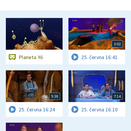
3:02
Planeta Yó
25. června 16:41
5:38
7:14
25. června 16:24
25. června 16:10