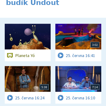
budík Undout
3:02
Planeta Yó
25. června 16:41
5:38
7:14
25. června 16:24
25. června 16:10