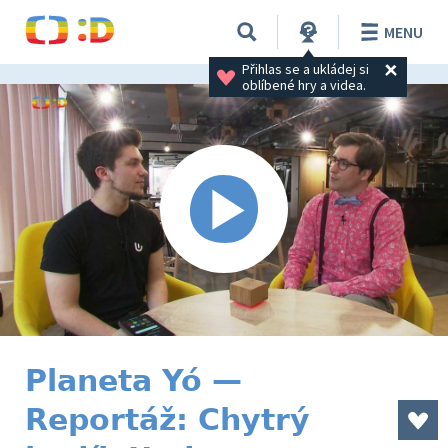
MENU
Přihlas se a ukládej si 
oblíbené hry a videa.
Planeta Yó —
Reportáž: Chytrý