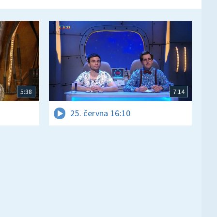
5:38
7:14
25. června 16:10