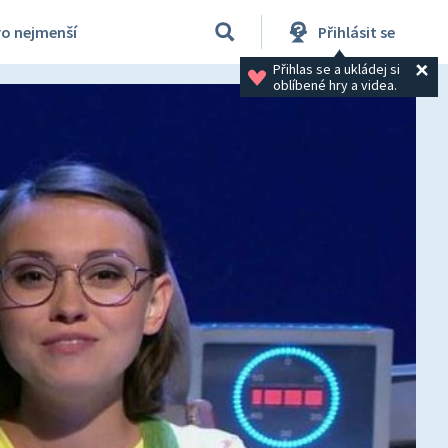
ro nejmenší
Přihlásit se
Přihlas se a ukládej si 
oblíbené hry a videa.