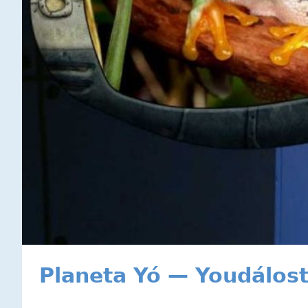
Planeta Yó — Youdálost