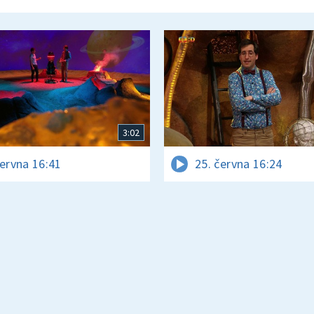
3:02
června 16:41
25. června 16:24