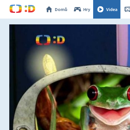
Domů
Hry
Videa