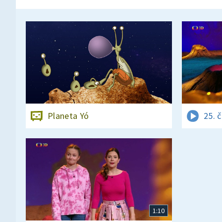
Planeta Yó
25. 
1:10