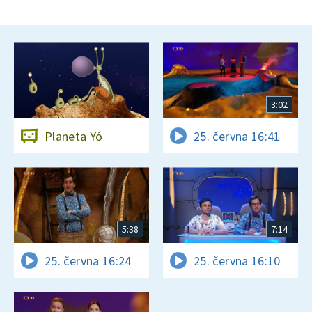
3:02
Planeta Yó
25. června 16:41
5:38
7:14
25. června 16:24
25. června 16:10