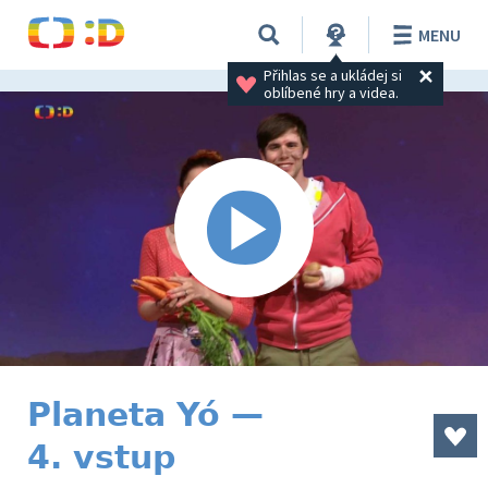
MENU
Přihlas se a ukládej si 
oblíbené hry a videa.
Planeta Yó —
4. vstup