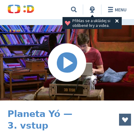
MENU
Přihlas se a ukládej si 
oblíbené hry a videa.
Planeta Yó —
3. vstup