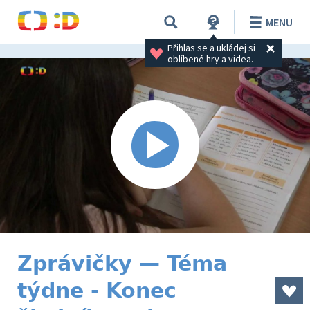
MENU
Přihlas se a ukládej si 
oblíbené hry a videa.
Zprávičky — Téma
týdne - Konec