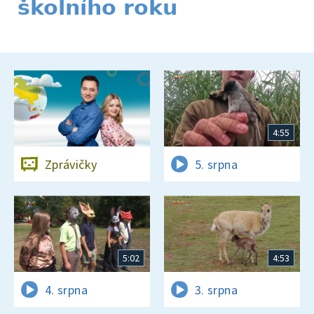
školního roku
4:55
Zprávičky
5. srpna
5:02
4:53
4. srpna
3. srpna