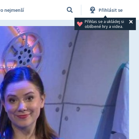
ro nejmenší
Přihlásit se
Přihlas se a ukládej si 
oblíbené hry a videa.