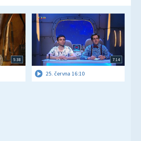
5:38
7:14
25. června 16:10