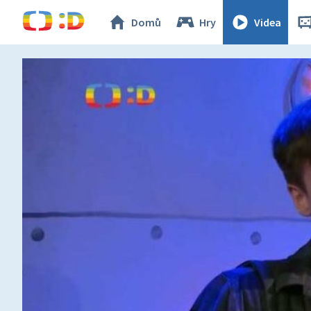
Domů
Hry
Videa