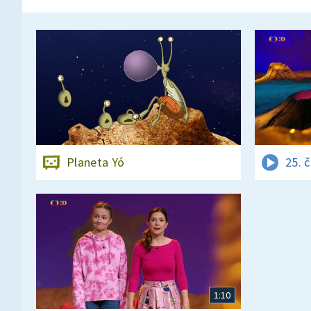
Planeta Yó
25. 
1:10