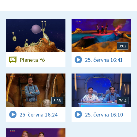
3:02
Planeta Yó
25. června 16:41
5:38
7:14
25. června 16:24
25. června 16:10