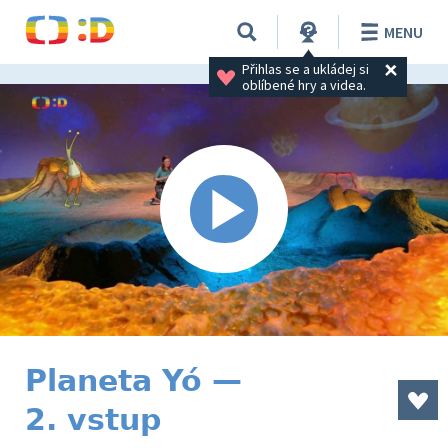
MENU
Přihlas se a ukládej si 
oblíbené hry a videa.
Planeta Yó —
2. vstup