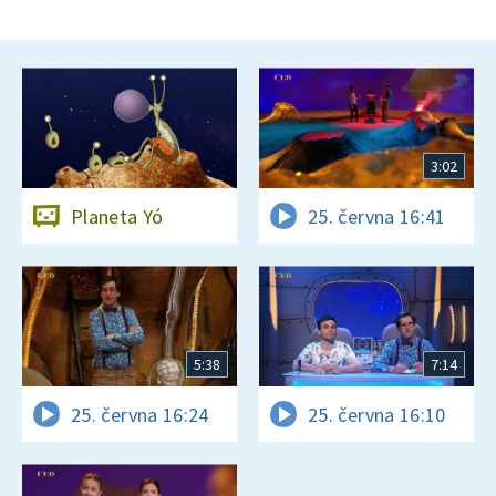
3:02
Planeta Yó
25. června 16:41
5:38
7:14
25. června 16:24
25. června 16:10