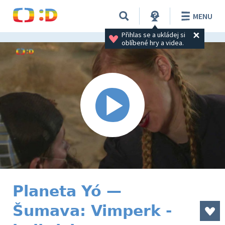
MENU
Přihlas se a ukládej si 
oblíbené hry a videa.
Planeta Yó —
Šumava: Vimperk -