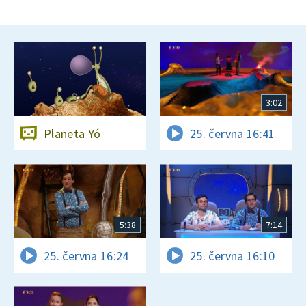
3:02
Planeta Yó
25. června 16:41
5:38
7:14
25. června 16:24
25. června 16:10