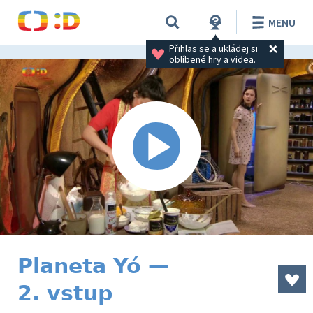
MENU
Přihlas se a ukládej si 
oblíbené hry a videa.
Planeta Yó —
2. vstup