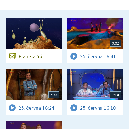
3:02
Planeta Yó
25. června 16:41
5:38
7:14
25. června 16:24
25. června 16:10