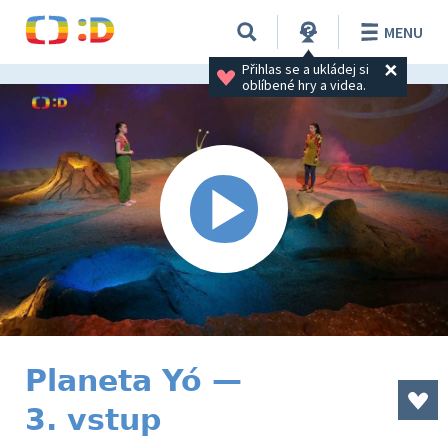
MENU
Přihlas se a ukládej si 
oblíbené hry a videa.
Planeta Yó —
3. vstup