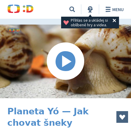
MENU
Přihlas se a ukládej si 
oblíbené hry a videa.
Planeta Yó — Jak
chovat šneky