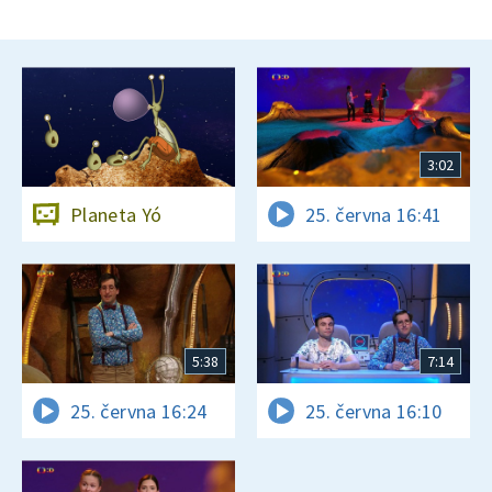
3:02
Planeta Yó
25. června 16:41
5:38
7:14
25. června 16:24
25. června 16:10