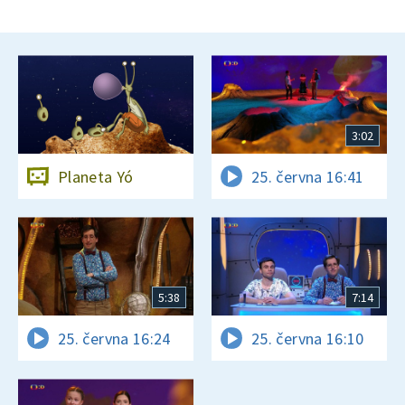
3:02
Planeta Yó
25. června 16:41
5:38
7:14
25. června 16:24
25. června 16:10