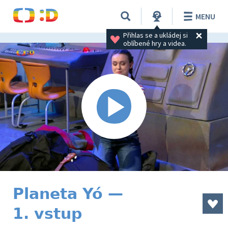
MENU
Přihlas se a ukládej si 
oblíbené hry a videa.
Planeta Yó —
1. vstup