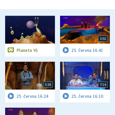
3:02
Planeta Yó
25. června 16:41
5:38
7:14
25. června 16:24
25. června 16:10