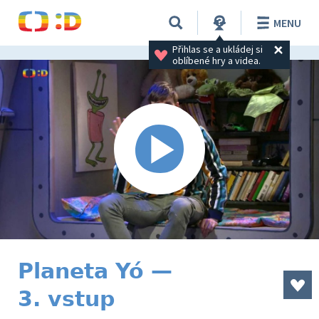
MENU
Přihlas se a ukládej si 
oblíbené hry a videa.
Planeta Yó —
3. vstup