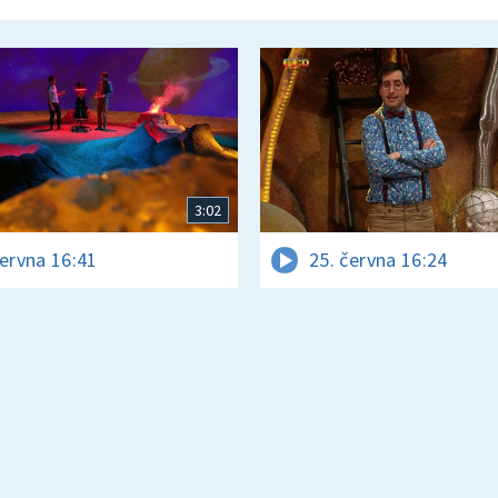
3:02
června 16:41
25. června 16:24