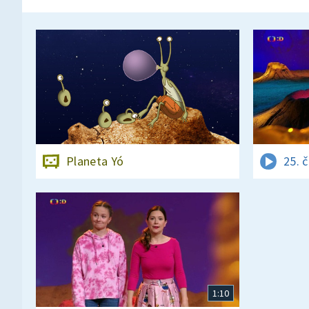
Planeta Yó
25. 
1:10