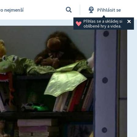
ro nejmenší
Přihlásit se
Přihlas se a ukládej si 
oblíbené hry a videa.