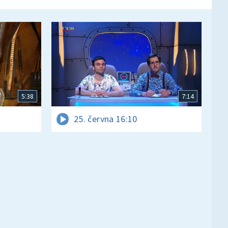
5:38
7:14
25. června 16:10