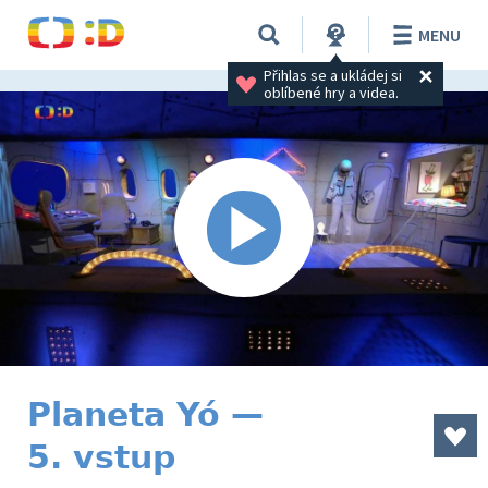
MENU
Přihlas se a ukládej si 
oblíbené hry a videa.
Planeta Yó —
5. vstup