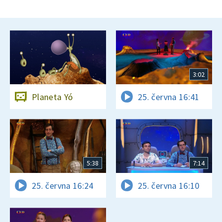
3:02
Planeta Yó
25. června 16:41
5:38
7:14
25. června 16:24
25. června 16:10