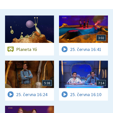
3:02
Planeta Yó
25. června 16:41
5:38
7:14
25. června 16:24
25. června 16:10