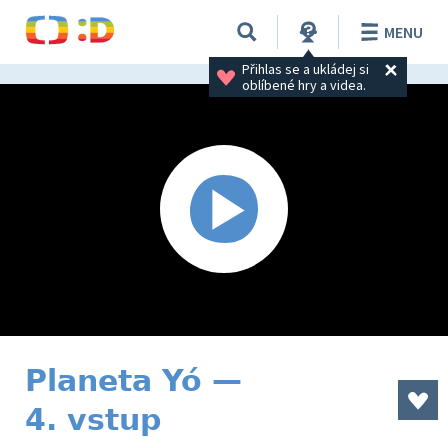
MENU
Přihlas se a ukládej si 
oblíbené hry a videa.
Planeta Yó —
4. vstup