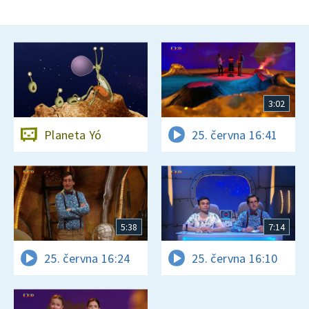
3:02
Planeta Yó
25. června 16:41
5:38
7:14
25. června 16:24
25. června 16:10