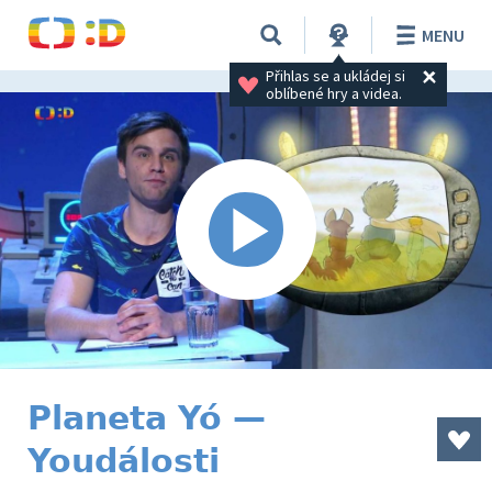
MENU
Přihlas se a ukládej si 
oblíbené hry a videa.
Planeta Yó —
Youdálosti