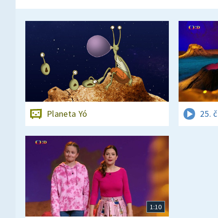
Planeta Yó
25. 
1:10