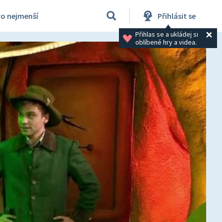
ro nejmenší
Přihlásit se
Přihlas se a ukládej si 
oblíbené hry a videa.