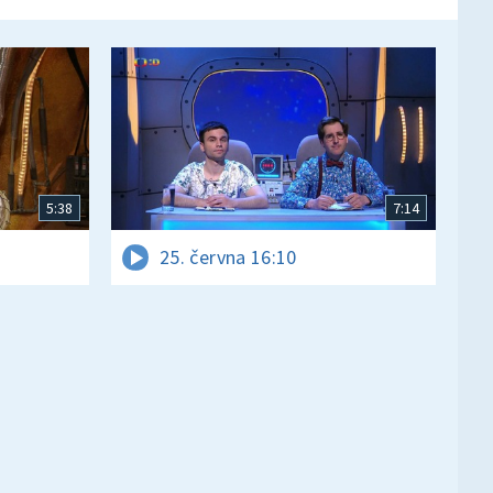
5:38
7:14
25. června 16:10