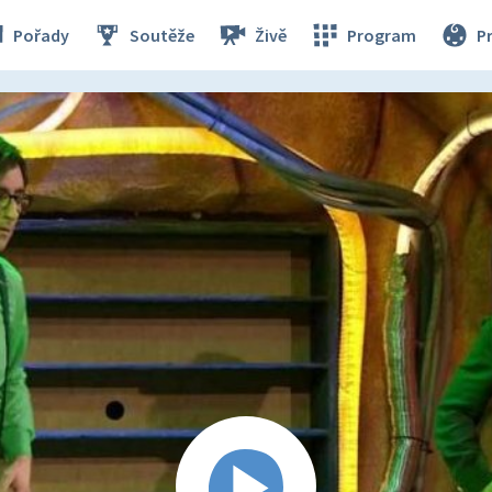
Pořady
Soutěže
Živě
Program
P