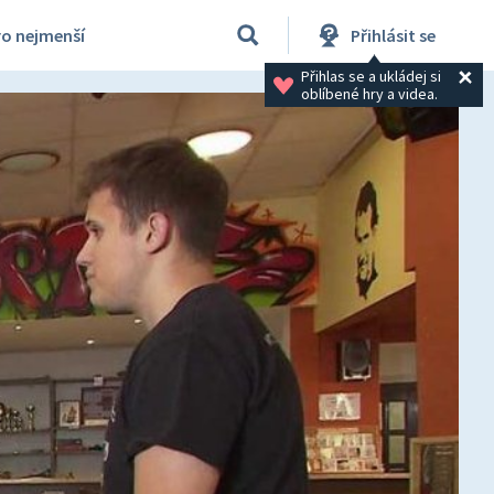
ro nejmenší
Přihlásit se
Přihlas se a ukládej si 
oblíbené hry a videa.