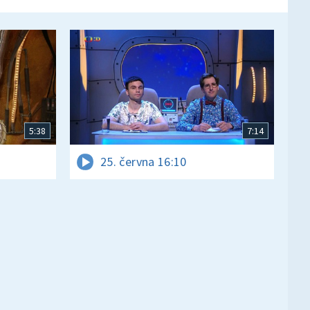
5:38
7:14
25. června 16:10