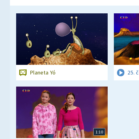
Planeta Yó
25. 
1:10