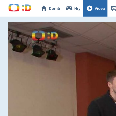
Domů
Hry
Videa