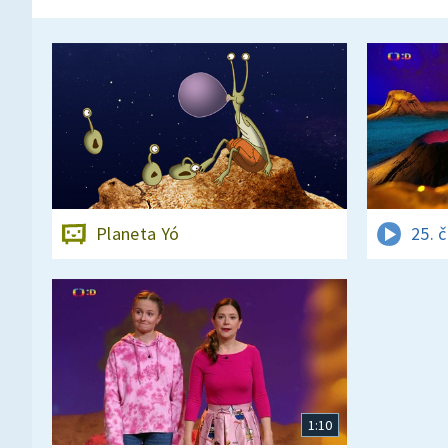
Planeta Yó
25. 
1:10