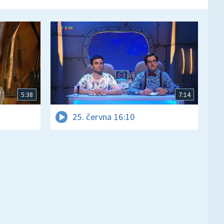
5:38
7:14
25. června 16:10