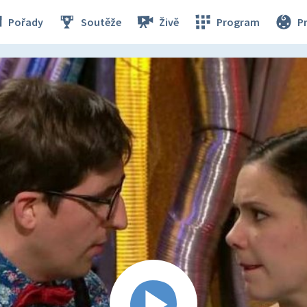
Pořady
Soutěže
Živě
Program
P