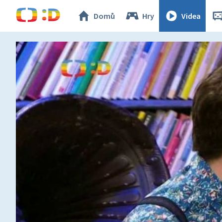
Domů
Hry
Videa