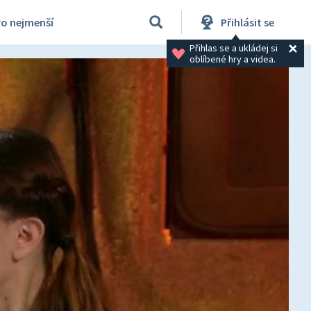
ro nejmenší
Přihlásit se
Přihlas se a ukládej si 
oblíbené hry a videa.