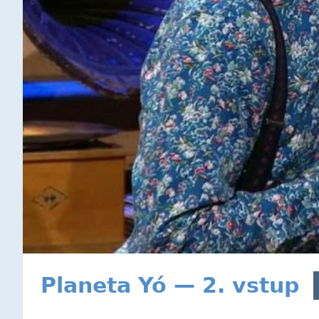
Planeta Yó — 2. vstup