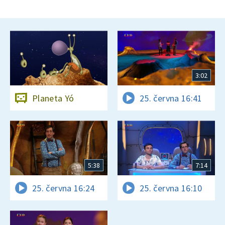
3:02
Planeta Yó
25. června 16:41
5:38
7:14
25. června 16:24
25. června 16:10