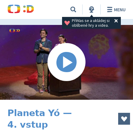
MENU
Přihlas se a ukládej si 
oblíbené hry a videa.
Planeta Yó —
4. vstup