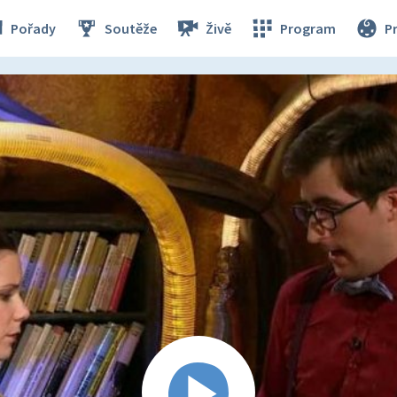
Pořady
Soutěže
Živě
Program
P