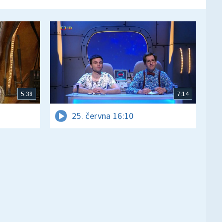
5:38
7:14
25. června 16:10