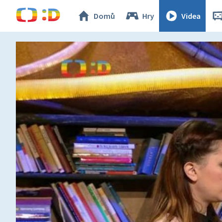
Domů
Hry
Videa