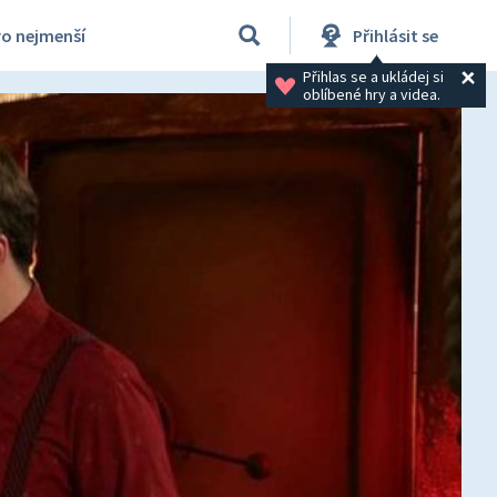
ro nejmenší
Přihlásit se
Přihlas se a ukládej si 
oblíbené hry a videa.