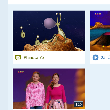
Planeta Yó
25. 
1:10