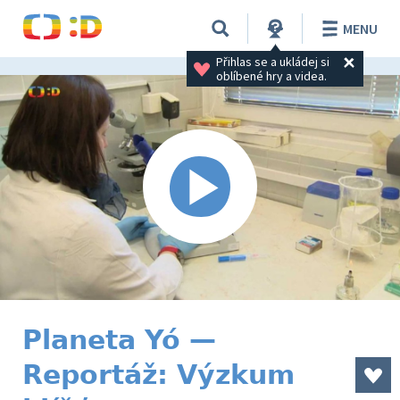
MENU
Přihlas se a ukládej si 
oblíbené hry a videa.
Planeta Yó —
Reportáž: Výzkum