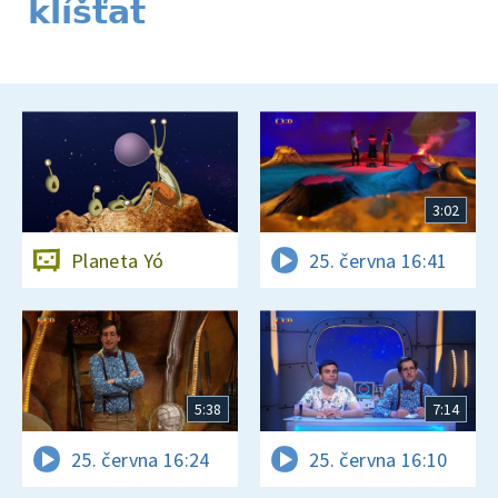
klíšťat
3:02
Planeta Yó
25. června 16:41
5:38
7:14
25. června 16:24
25. června 16:10