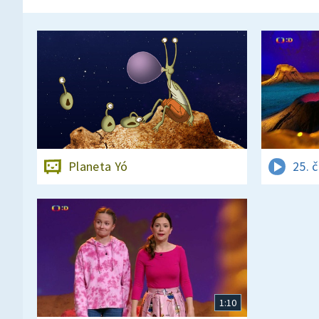
Planeta Yó
25. 
1:10