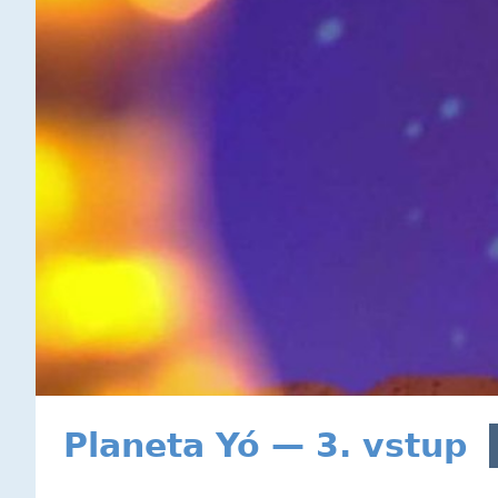
Planeta Yó — 3. vstup