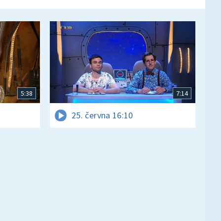
5:38
7:14
25. června 16:10