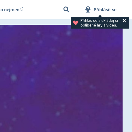
ro nejmenší
Přihlásit se
Přihlas se a ukládej si 
oblíbené hry a videa.