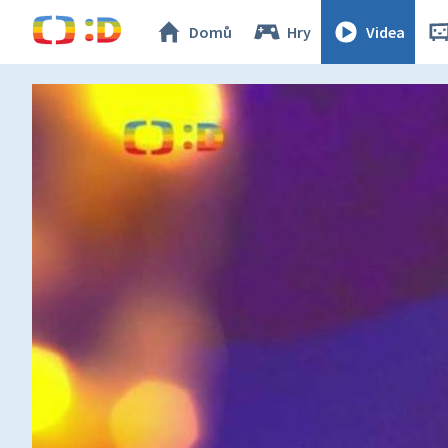
Domů
Hry
Videa