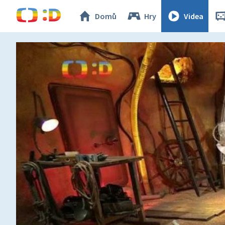
Domů
Hry
Videa