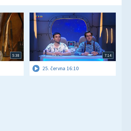
5:38
7:14
25. června 16:10