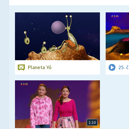
Planeta Yó
25. 
1:10