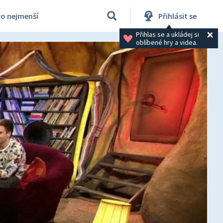
ro nejmenší
Přihlásit se
Přihlas se a ukládej si 
oblíbené hry a videa.