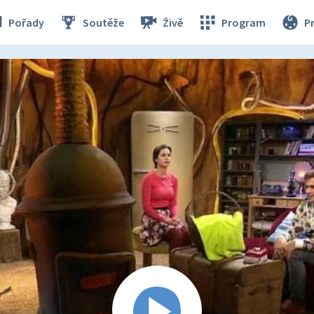
Pořady
Soutěže
Živě
Program
P