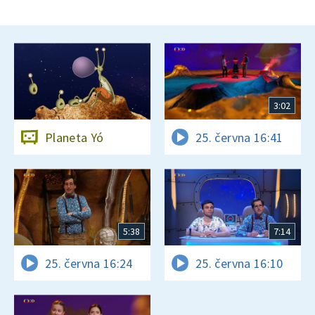
3:02
Planeta Yó
25. června 16:41
5:38
7:14
25. června 16:24
25. června 16:10