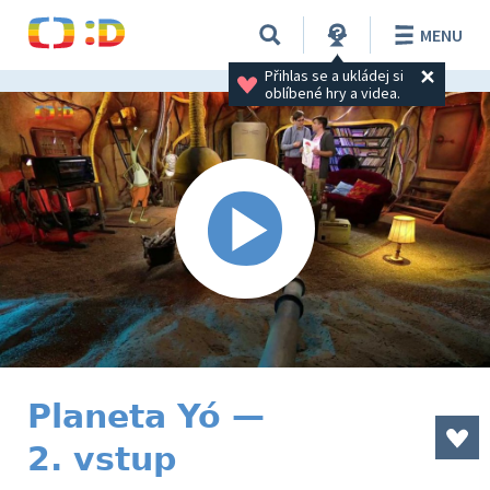
MENU
Přihlas se a ukládej si 
oblíbené hry a videa.
Planeta Yó —
2. vstup