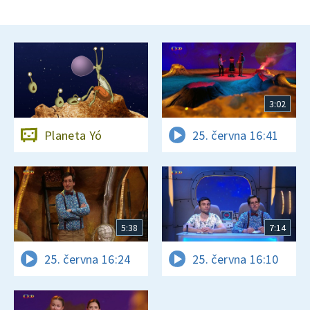
3:02
Planeta Yó
25. června 16:41
5:38
7:14
25. června 16:24
25. června 16:10