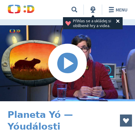
MENU
Přihlas se a ukládej si 
oblíbené hry a videa.
Planeta Yó —
Yóudálosti