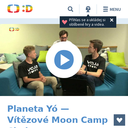
MENU
Přihlas se a ukládej si 
oblíbené hry a videa.
Planeta Yó —
Vítězové Moon Camp