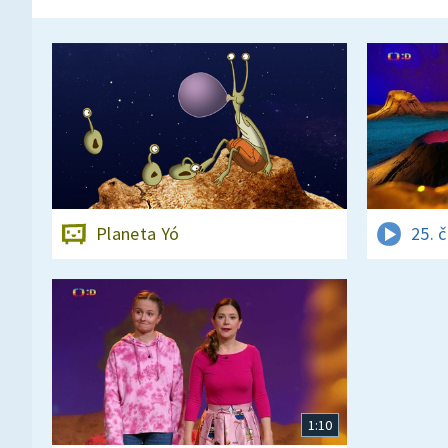
Planeta Yó
25. 
1:10