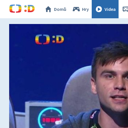
Domů
Hry
Videa