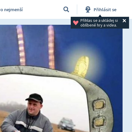
ro nejmenší
Přihlásit se
Přihlas se a ukládej si 
oblíbené hry a videa.