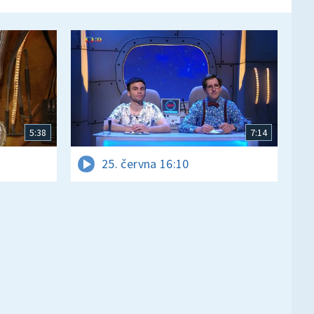
5:38
7:14
25. června 16:10