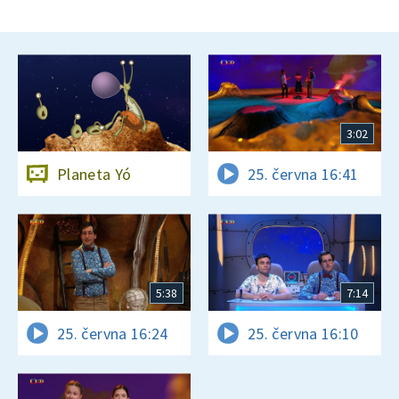
3:02
Planeta Yó
25. června 16:41
5:38
7:14
25. června 16:24
25. června 16:10