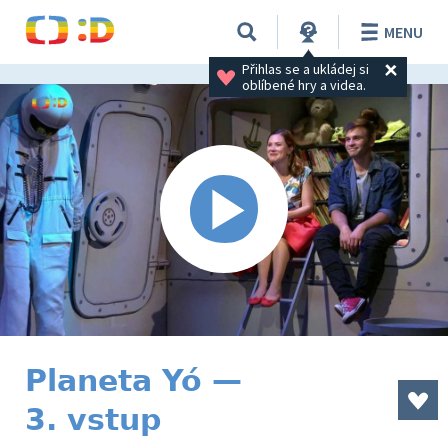
MENU
Přihlas se a ukládej si 
oblíbené hry a videa.
Planeta Yó —
3. vstup