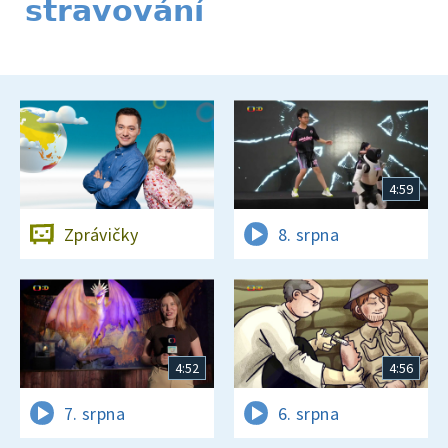
stravování
4:59
Zprávičky
8. srpna
4:52
4:56
7. srpna
6. srpna