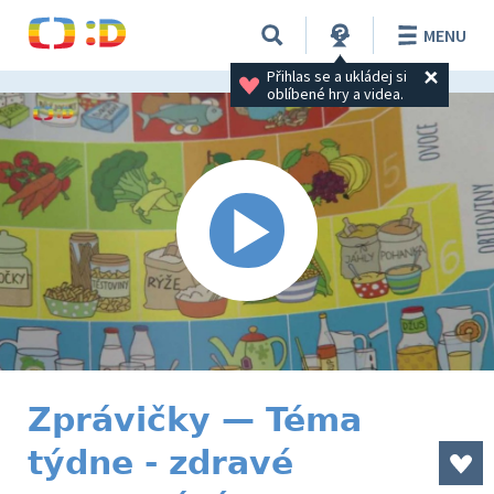
MENU
Přihlas se a ukládej si 
oblíbené hry a videa.
Zprávičky — Téma
týdne - zdravé