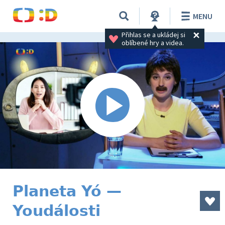
MENU
Přihlas se a ukládej si 
oblíbené hry a videa.
Planeta Yó —
Youdálosti