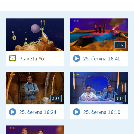
3:02
Planeta Yó
25. června 16:41
5:38
7:14
25. června 16:24
25. června 16:10