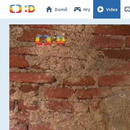
Domů
Hry
Videa