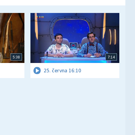
5:38
7:14
25. června 16:10