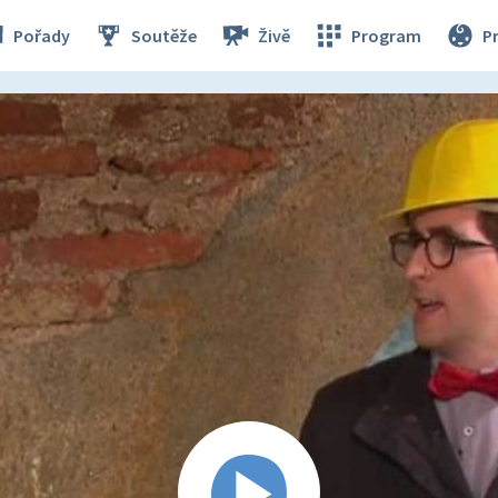
Pořady
Soutěže
Živě
Program
P