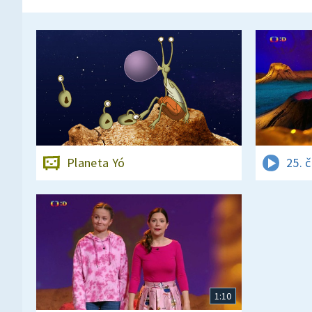
Planeta Yó
25. 
1:10