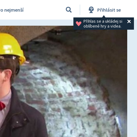
ro nejmenší
Přihlásit se
Přihlas se a ukládej si 
oblíbené hry a videa.