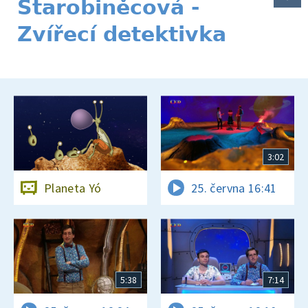
Starobiněcová -
Zvířecí detektivka
3:02
Planeta Yó
25. června 16:41
5:38
7:14