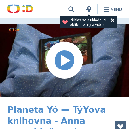
MENU
Přihlas se a ukládej si 
oblíbené hry a videa.
Planeta Yó — TýYova
knihovna - Anna