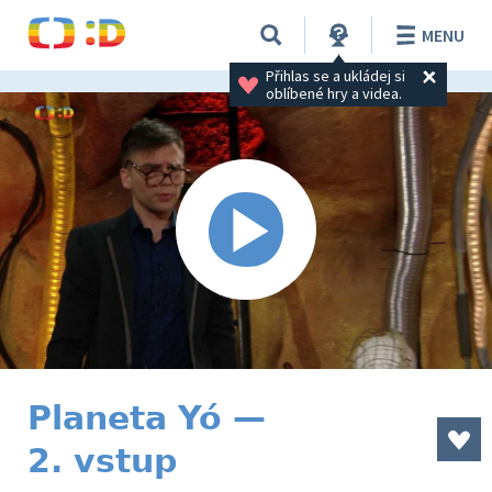
MENU
Přihlas se a ukládej si 
oblíbené hry a videa.
Planeta Yó —
2. vstup