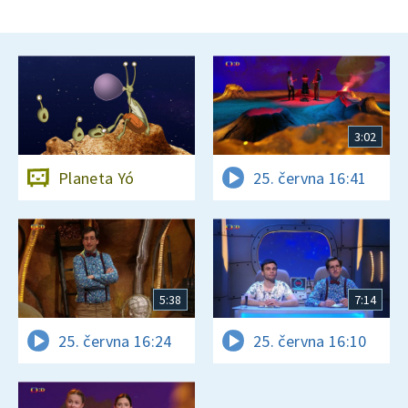
3:02
Planeta Yó
25. června 16:41
5:38
7:14
25. června 16:24
25. června 16:10