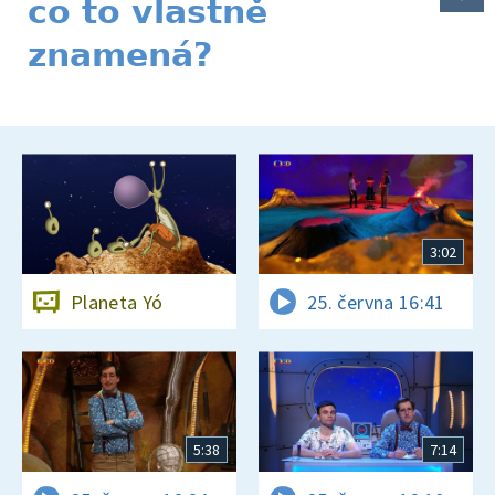
co to vlastně
znamená?
3:02
Planeta Yó
25. června 16:41
5:38
7:14