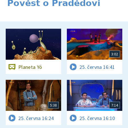
Pověst o Pradědovi
3:02
Planeta Yó
25. června 16:41
5:38
7:14
25. června 16:24
25. června 16:10