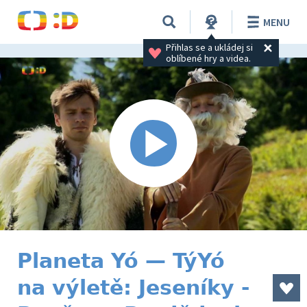
MENU
Přihlas se a ukládej si 
oblíbené hry a videa.
Planeta Yó — TýYó
na výletě: Jeseníky -