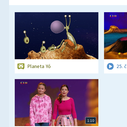
Planeta Yó
25. 
1:10