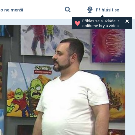
ro nejmenší
Přihlásit se
Přihlas se a ukládej si 
oblíbené hry a videa.