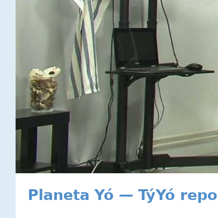
Planeta Yó — TýYó repor