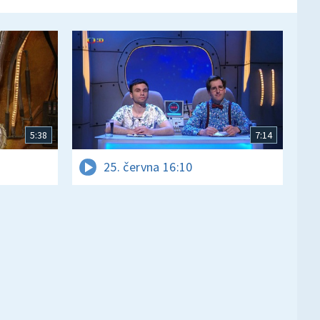
5:38
7:14
25. června 16:10