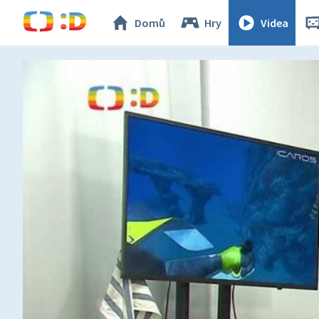
Domů
Hry
Videa