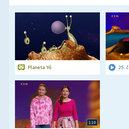
Planeta Yó
25. 
1:10