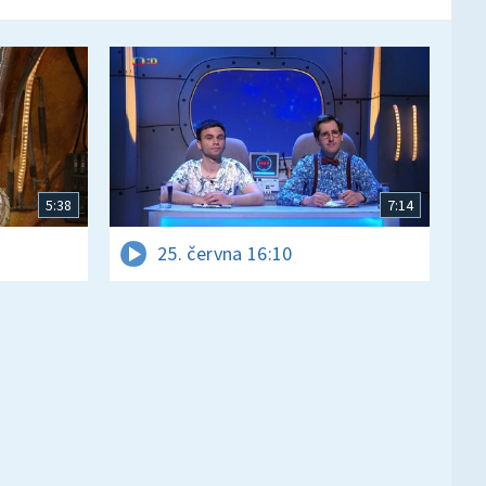
5:38
7:14
25. června 16:10