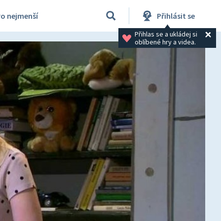
ro nejmenší
Přihlásit se
Přihlas se a ukládej si 
oblíbené hry a videa.